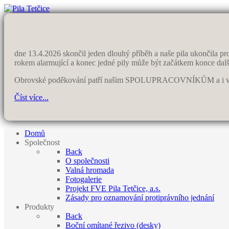
dne 13.4.2026 skončil jeden dlouhý příběh a naše pila ukončila pr
rokem alarmující a konec jedné pily může být začátkem konce dalš
Obrovské poděkování patří našim SPOLUPRACOVNÍKŮM a i vám,
Číst více...
Domů
Společnost
Back
O společnosti
Valná hromada
Fotogalerie
Projekt FVE Pila Tetčice, a.s.
Zásady pro oznamování protiprávního jednání
Produkty
Back
Boční omítané řezivo (desky)