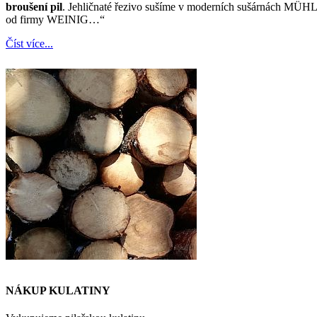
broušení pil
. Jehličnaté řezivo sušíme v moderních sušárnách MÜHLB
od firmy WEINIG…“
Číst více...
NÁKUP KULATINY