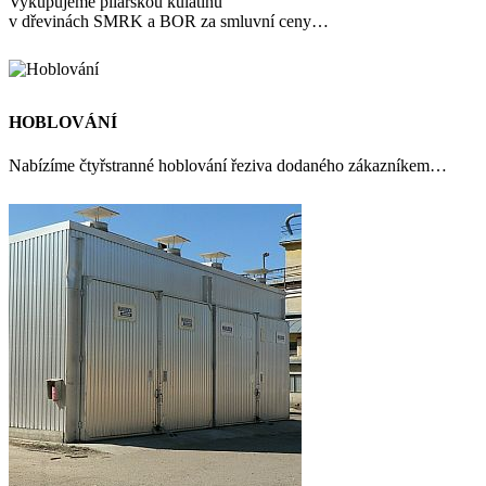
Vykupujeme pilařskou kulatinu
v dřevinách SMRK a BOR za smluvní ceny…
HOBLOVÁNÍ
Nabízíme čtyřstranné hoblování řeziva dodaného zákazníkem…