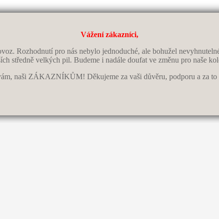
Vážení zákazníci,
ovoz. Rozhodnutí pro nás nebylo jednoduché, ale bohužel nevyhnutelné! 
ích středně velkých pil. Budeme i nadále doufat ve změnu pro naše ko
 naši ZÁKAZNÍKŮM! Děkujeme za vaši důvěru, podporu a za to že 