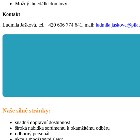
Možný ihned/dle domluvy
Kontakt
Ludmila Jašková, tel. +420 606 774 641, mail:
ludmila.jaskova@pilat
Naše silné stránky:
snadná dopravní dostupnost
široká nabídka sortimentu k okamžitému odběru
odborný personál
akce a množstevní slevy