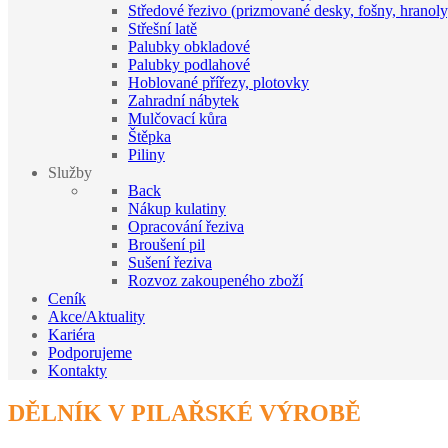
Středové řezivo (prizmované desky, fošny, hranoly
Střešní latě
Palubky obkladové
Palubky podlahové
Hoblované přířezy, plotovky
Zahradní nábytek
Mulčovací kůra
Štěpka
Piliny
Služby
Back
Nákup kulatiny
Opracování řeziva
Broušení pil
Sušení řeziva
Rozvoz zakoupeného zboží
Ceník
Akce/Aktuality
Kariéra
Podporujeme
Kontakty
DĚLNÍK V PILAŘSKÉ VÝROBĚ